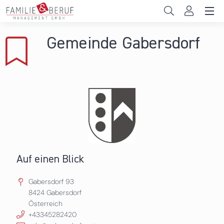
Direkt zum Inhalt
Unternehmen
Gemeinde Gabersdorf
Gemeinden
Hochschulen
Persönliche Vereinbarkeit
Das sind wir
News & Events
Auf einen Blick
Gabersdorf 93
8424
Gabersdorf
Österreich
+43345282420