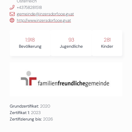
Österreich
+43758281518
gemeinde@inzersdorf.ooe.gv.at
http://www.inzersdorf.ooe.gv.at
1.918
93
281
Bevölkerung
Jugendliche
Kinder
Grundzertifikat:
2020
Zertifikat 1:
2023
Zertifizierung bis:
2026