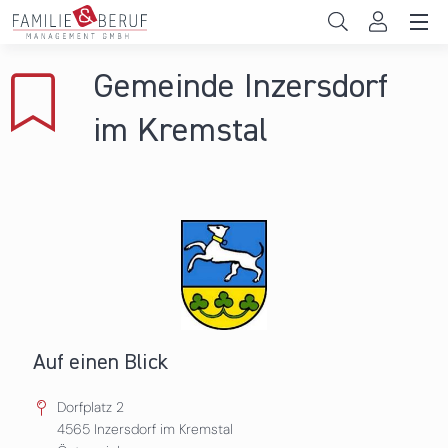
Direkt zum Inhalt
Unternehmen
Gemeinde Inzersdorf
Gemeinden
im Kremstal
Hochschulen
Persönliche Vereinbarkeit
Das sind wir
News & Events
Auf einen Blick
Dorfplatz 2
4565
Inzersdorf im Kremstal