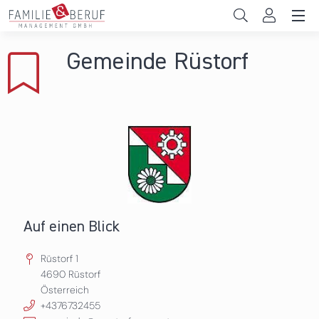
Direkt zum Inhalt
Unternehmen
Gemeinde Rüstorf
Gemeinden
Hochschulen
Persönliche Vereinbarkeit
Das sind wir
News & Events
Auf einen Blick
Rüstorf 1
4690
Rüstorf
Österreich
+4376732455