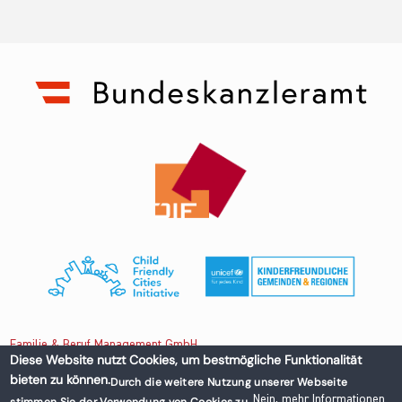
Familie & Beruf Management GmbH
Diese Website nutzt Cookies, um bestmögliche Funktionalität
bieten zu können.
Durch die weitere Nutzung unserer Webseite
Untere Donaustraße 13-15/3 1020 Wien, Austria
Nein, mehr Informationen