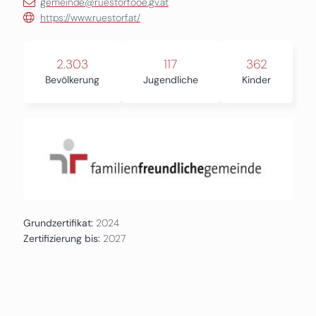
gemeinde@ruestorf.ooe.gv.at
https://www.ruestorf.at/
2.303
117
362
Bevölkerung
Jugendliche
Kinder
Grundzertifikat:
2024
Zertifizierung bis:
2027