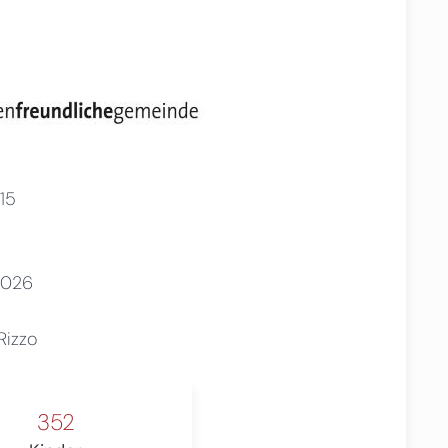
15
2026
Rizzo
352