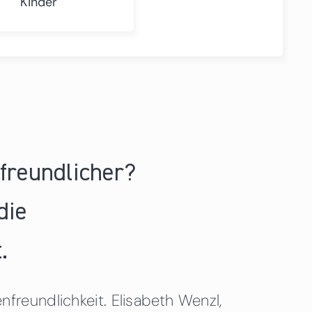
Kinder
nfreundlicher?
die
.
freundlichkeit. Elisabeth Wenzl,