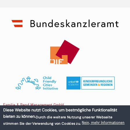
Familie & Beruf Management GmbH
Diese Website nutzt Cookies, um bestmögliche Funktionalität
bieten zu können.
Durch die weitere Nutzung unserer Webseite
Untere Donaustraße 13-15/3 1020 Wien, Austria
Nein, mehr Informationen
stimmen Sie der Verwendung von Cookies zu.
+43 1 218 50 70