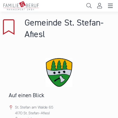
Direkt zum Inhalt
Unternehmen
Gemeinde St. Stefan-
Gemeinden
Afiesl
Hochschulen
Persönliche Vereinbarkeit
Das sind wir
News & Events
Auf einen Blick
St. Stefan am Walde 65
4170
St. Stefan-Afiesl