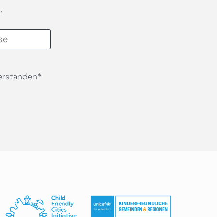
.
erstanden*