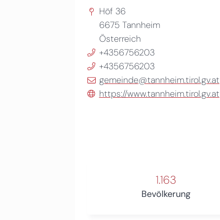
Höf 36
6675
Tannheim
Österreich
+4356756203
+4356756203
gemeinde@tannheim.tirol.gv.at
https://www.tannheim.tirol.gv.at
1.163
Bevölkerung