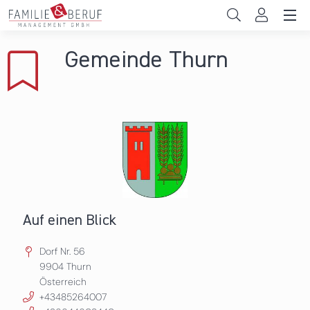
Direkt zum Inhalt
Unternehmen
Gemeinde Thurn
Gemeinden
Hochschulen
Persönliche Vereinbarkeit
Das sind wir
News & Events
Auf einen Blick
Dorf Nr. 56
9904
Thurn
Österreich
+43485264007