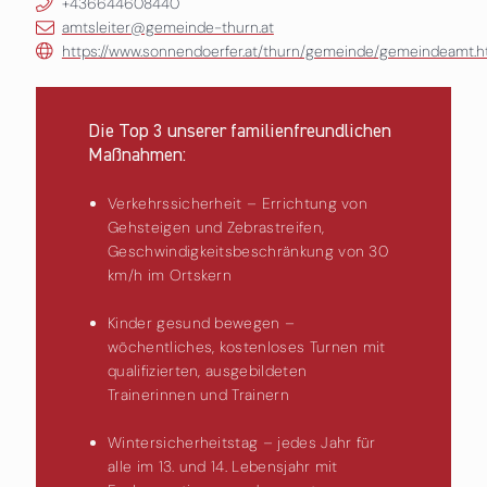
+436644608440
amtsleiter@gemeinde-thurn.at
https://www.sonnendoerfer.at/thurn/gemeinde/gemeindeamt.h
Die Top 3 unserer familienfreundlichen
Maßnahmen:
Verkehrssicherheit – Errichtung von
Gehsteigen und Zebrastreifen,
Geschwindigkeitsbeschränkung von 30
km/h im Ortskern
Kinder gesund bewegen –
wöchentliches, kostenloses Turnen mit
qualifizierten, ausgebildeten
Trainerinnen und Trainern
Wintersicherheitstag – jedes Jahr für
alle im 13. und 14. Lebensjahr mit