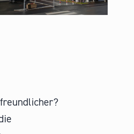
nfreundlicher?
die