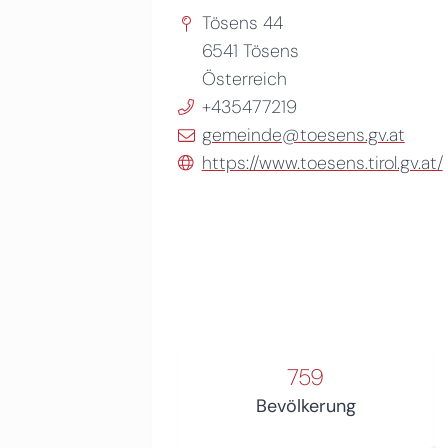
Tösens 44
6541
Tösens
Österreich
+435477219
gemeinde@toesens.gv.at
https://www.toesens.tirol.gv.at/
759
Bevölkerung