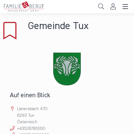
Direkt zum Inhalt
Unternehmen
Gemeinde Tux
Gemeinden
Hochschulen
Persönliche Vereinbarkeit
Das sind wir
News & Events
Auf einen Blick
Lanersbach 470
6293
Tux
Österreich
+43528785550