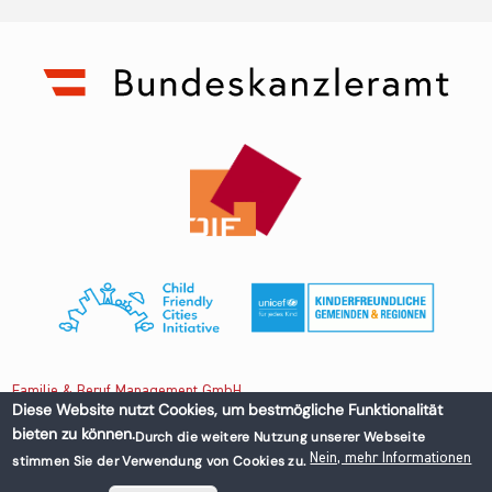
Familie & Beruf Management GmbH
Diese Website nutzt Cookies, um bestmögliche Funktionalität
bieten zu können.
Durch die weitere Nutzung unserer Webseite
Untere Donaustraße 13-15/3 1020 Wien, Austria
Nein, mehr Informationen
stimmen Sie der Verwendung von Cookies zu.
+43 1 218 50 70
office@familieundberuf.at