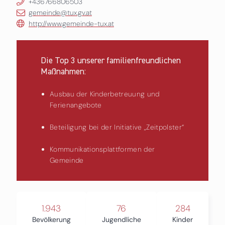
+436766806503
gemeinde@tux.gv.at
http://www.gemeinde-tux.at
Die Top 3 unserer familienfreundlichen
Maßnahmen:
Ausbau der Kinderbetreuung und
Ferienangebote
Beteiligung bei der Initiative ,,Zeitpolster“
Kommunikationsplattformen der
Gemeinde
1.943
76
284
Bevölkerung
Jugendliche
Kinder