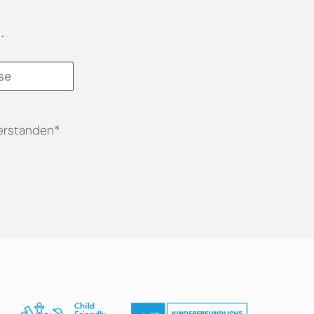
.
erstanden*