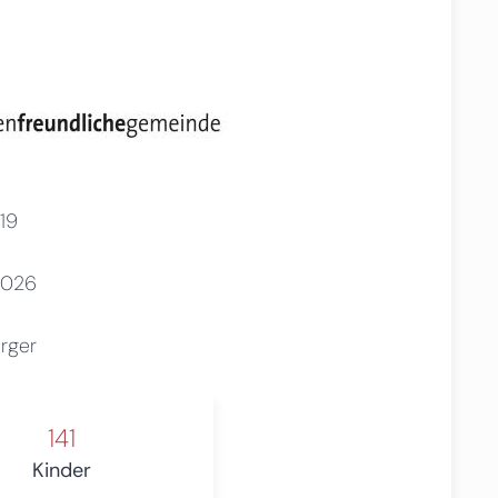
19
2026
erger
141
Kinder