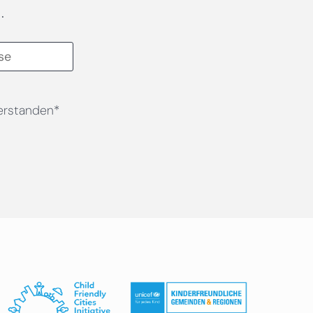
.
erstanden*