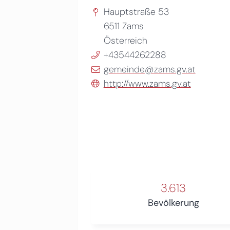
Hauptstraße 53
6511
Zams
Österreich
+43544262288
gemeinde@zams.gv.at
http://www.zams.gv.at
3.613
Bevölkerung