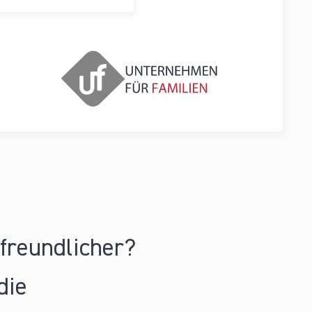
nfreundlicher?
die