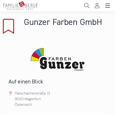
Direkt zum Inhalt
Unternehmen
Gunzer Farben GmbH
Gemeinden
Hochschulen
Persönliche Vereinbarkeit
Das sind wir
News & Events
Auf einen Blick
Flatschacherstraße 13
9020
Klagenfurt
Österreich