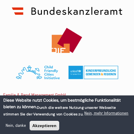
Familie & Beruf Management GmbH
Diese Website nutzt Cookies, um bestmögliche Funktionalität
bieten zu können.
Durch die weitere Nutzung unserer Webseite
Untere Donaustraße 13-15/3 1020 Wien, Austria
Nein, mehr Informationen
stimmen Sie der Verwendung von Cookies zu.
+43 1 218 50 70
office@familieundberuf.at
Akzeptieren
Nein, danke
Impressum
Datenschutz