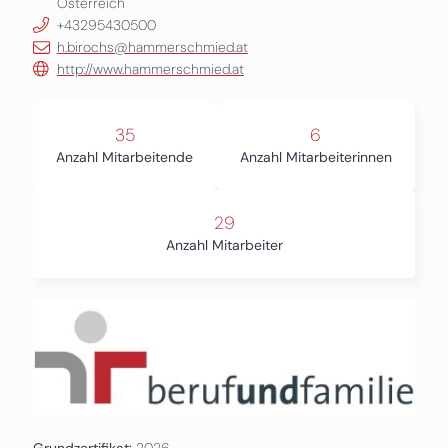
Österreich
+43295430500
h.birochs@hammerschmied.at
http://www.hammerschmied.at
35
6
Anzahl Mitarbeitende
Anzahl Mitarbeiterinnen
29
Anzahl Mitarbeiter
Grundzertifikat:
2026