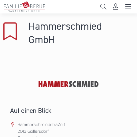
Direkt zum Inhalt
Unternehmen
Hammerschmied
Gemeinden
GmbH
Hochschulen
Persönliche Vereinbarkeit
Das sind wir
News & Events
Auf einen Blick
Hammerschmiedstraße 1
2013
Göllersdorf