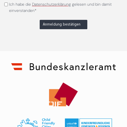
Ich habe die
Datenschutzerklärung
gelesen und bin damit
einverstanden*
Anmeldung bestätigen