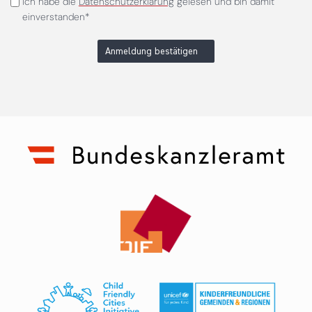
Ich habe die
Datenschutzerklärung
gelesen und bin damit
einverstanden*
Anmeldung bestätigen