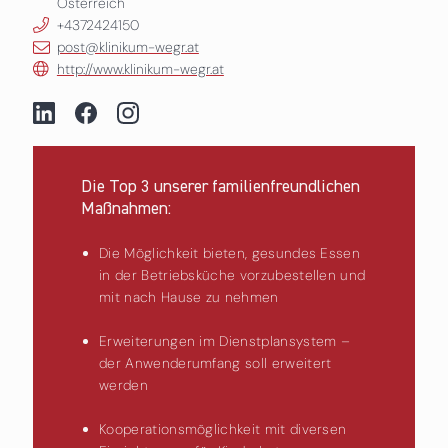
Österreich
+4372424150
post@klinikum-wegr.at
http://www.klinikum-wegr.at
Die Top 3 unserer familienfreundlichen
Maßnahmen:
Die Möglichkeit bieten, gesundes Essen
in der Betriebsküche vorzubestellen und
mit nach Hause zu nehmen
Erweiterungen im Dienstplansystem –
der Anwenderumfang soll erweitert
werden
Kooperationsmöglichkeit mit diversen