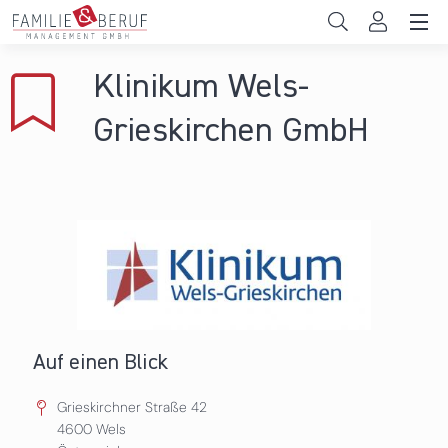
Direkt zum Inhalt
Unternehmen
Klinikum Wels-
Gemeinden
Grieskirchen GmbH
Hochschulen
Persönliche Vereinbarkeit
Das sind wir
News & Events
Auf einen Blick
Grieskirchner Straße 42
4600
Wels