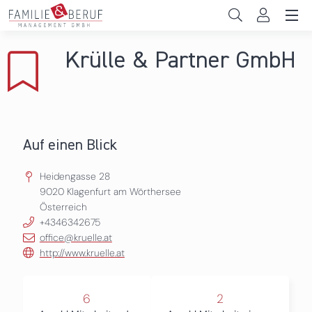
Direkt zum Inhalt
Unternehmen
Krülle & Partner GmbH
Gemeinden
Hochschulen
Persönliche Vereinbarkeit
Auf einen Blick
Das sind wir
Heidengasse 28
9020
Klagenfurt am Wörthersee
Österreich
News & Events
+4346342675
office@kruelle.at
http://www.kruelle.at
6
2