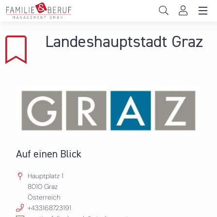
Direkt zum Inhalt
Unternehmen
Landeshauptstadt Graz
Gemeinden
Hochschulen
Persönliche Vereinbarkeit
Das sind wir
News & Events
Auf einen Blick
Hauptplatz 1
8010
Graz
Österreich
+433168723191