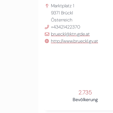
Marktplatz 1
9371
Brückl
Österreich
+43421422370
brueckl@ktn.gde.at
http://www.brueckl.gv.at
2.735
Bevölkerung