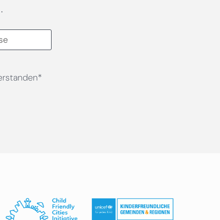
.
erstanden*