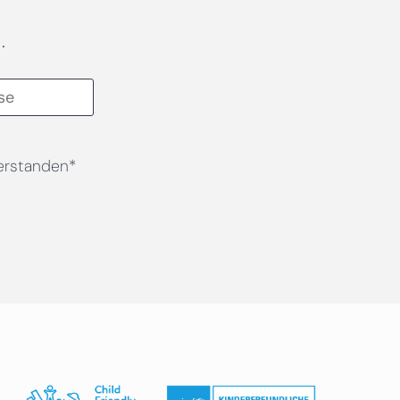
.
erstanden*