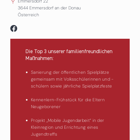
Emmersdorf 22
3644
Emmersdorf an der Donau
Österreich
Die Top 3 unserer familienfreundlichen
Maßnahmen:
Sanierung der öffentlichen Spielplätze
gemeinsam mit Volksschülerinnen und -
schülern sowie jährliche Spielplatzfeste
Kennenlern-Frühstück für die Eltern
Neugeborener
Projekt „Mobile Jugendarbeit“ in der
Kleinregion und Errichtung eines
Jugendtreffs