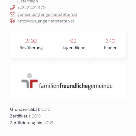
Österreich
+43221422920
gemeinde@engelhartstetten.at
http://www.engelhartstetten.at
2.192
92
340
Bevölkerung
Jugendliche
Kinder
Grundzertifikat:
2015
Zertifikat 1:
2018
Zertifizierung bis:
2021