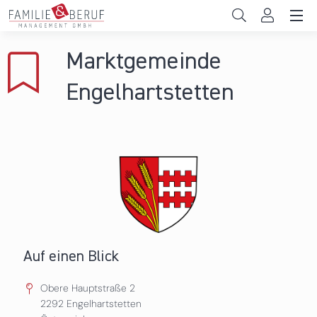
Direkt zum Inhalt
Unternehmen
Marktgemeinde
Gemeinden
Engelhartstetten
Hochschulen
Persönliche Vereinbarkeit
Das sind wir
News & Events
Auf einen Blick
Obere Hauptstraße 2
2292
Engelhartstetten