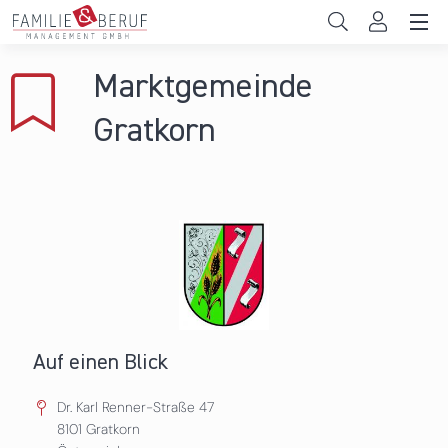
Direkt zum Inhalt
Unternehmen
Marktgemeinde
Gemeinden
Gratkorn
Hochschulen
Persönliche Vereinbarkeit
Das sind wir
News & Events
Auf einen Blick
Dr. Karl Renner-Straße 47
8101
Gratkorn