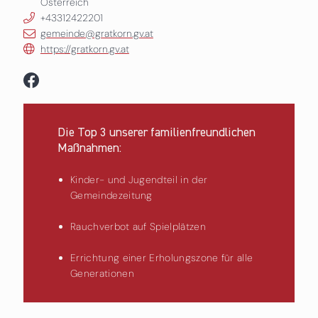
Österreich
+43312422201
gemeinde@gratkorn.gv.at
https://gratkorn.gv.at
Die Top 3 unserer familienfreundlichen
Maßnahmen:
Kinder- und Jugendteil in der
Gemeindezeitung
Rauchverbot auf Spielplätzen
Errichtung einer Erholungszone für alle
Generationen