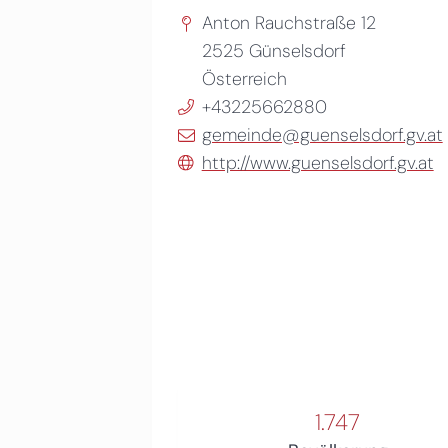
Anton Rauchstraße 12
2525
Günselsdorf
Österreich
+43225662880
gemeinde@guenselsdorf.gv.at
http://www.guenselsdorf.gv.at
1.747