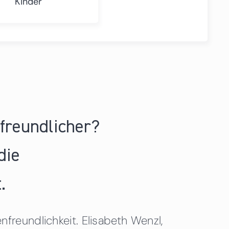
Kinder
nfreundlicher?
die
.
freundlichkeit. Elisabeth Wenzl,