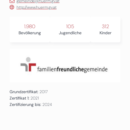
gemeinde@huerm.gv.at
http://www.huerm.gv.at
1.980
105
312
Bevölkerung
Jugendliche
Kinder
Grundzertifikat:
2017
Zertifikat 1:
2021
Zertifizierung bis:
2024