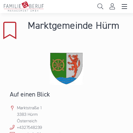
Direkt zum Inhalt
Unternehmen
Marktgemeinde Hürm
Gemeinden
Hochschulen
Persönliche Vereinbarkeit
Das sind wir
News & Events
Auf einen Blick
Marktstraße 1
3383
Hürm
Österreich
+4327548239