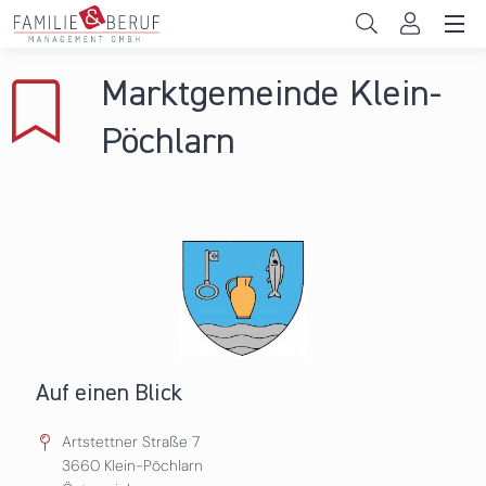
Direkt zum Inhalt
Unternehmen
Marktgemeinde Klein-
Gemeinden
Pöchlarn
Hochschulen
Persönliche Vereinbarkeit
Das sind wir
News & Events
Auf einen Blick
Artstettner Straße 7
3660
Klein-Pöchlarn