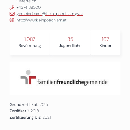
Österreich
+4374138300
gemeindeamt@klein-poechlarn.gv.at
http://www.kleinpoechlarn.at
1.087
35
167
Bevölkerung
Jugendliche
Kinder
Grundzertifikat:
2015
Zertifikat 1:
2018
Zertifizierung bis:
2021