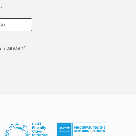
.
erstanden*