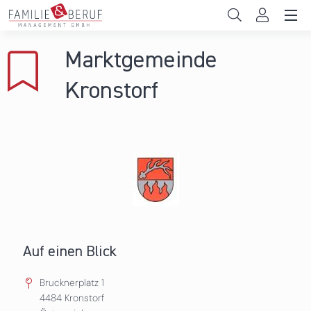
Direkt zum Inhalt
Unternehmen
Marktgemeinde
Gemeinden
Kronstorf
Hochschulen
Persönliche Vereinbarkeit
Das sind wir
News & Events
Auf einen Blick
Brucknerplatz 1
4484
Kronstorf