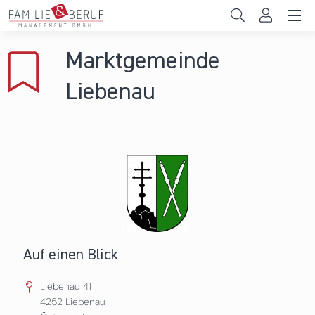
Direkt zum Inhalt
Unternehmen
Marktgemeinde
Gemeinden
Liebenau
Hochschulen
Persönliche Vereinbarkeit
Das sind wir
News & Events
Auf einen Blick
Liebenau 41
4252
Liebenau