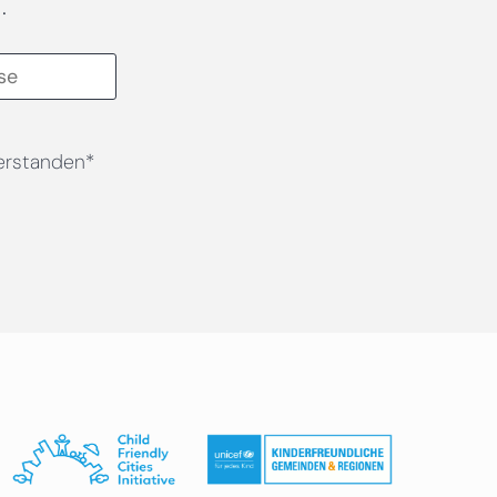
.
erstanden*