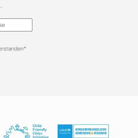
.
erstanden*