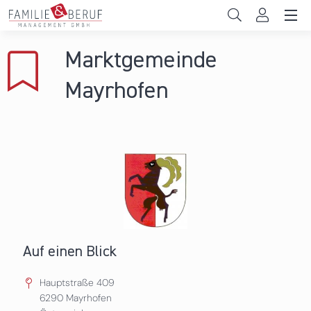
Direkt zum Inhalt
Unternehmen
Marktgemeinde
Gemeinden
Mayrhofen
Hochschulen
Persönliche Vereinbarkeit
Das sind wir
News & Events
Auf einen Blick
Hauptstraße 409
6290
Mayrhofen