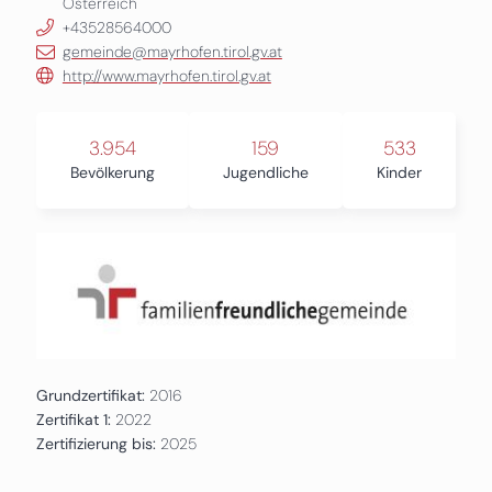
Österreich
+43528564000
gemeinde@mayrhofen.tirol.gv.at
http://www.mayrhofen.tirol.gv.at
3.954
159
533
Bevölkerung
Jugendliche
Kinder
Grundzertifikat:
2016
Zertifikat 1:
2022
Zertifizierung bis:
2025