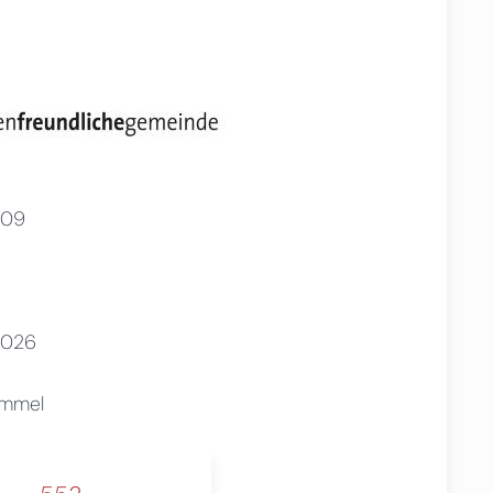
009
2026
ommel