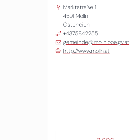
Marktstraße 1
4591
Molln
Österreich
+4375842255
gemeinde@molln.ooe.gv.at
http://www.molln.at