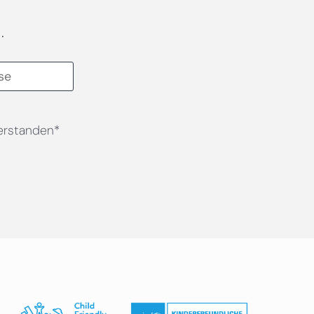
.
erstanden*