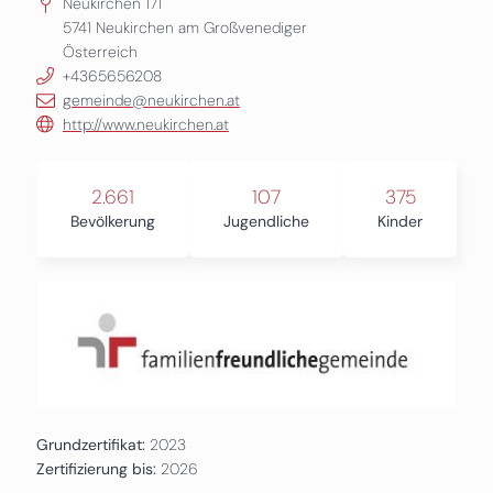
Neukirchen 171
5741
Neukirchen am Großvenediger
Österreich
+4365656208
gemeinde@neukirchen.at
http://www.neukirchen.at
2.661
107
375
Bevölkerung
Jugendliche
Kinder
Grundzertifikat:
2023
Zertifizierung bis:
2026