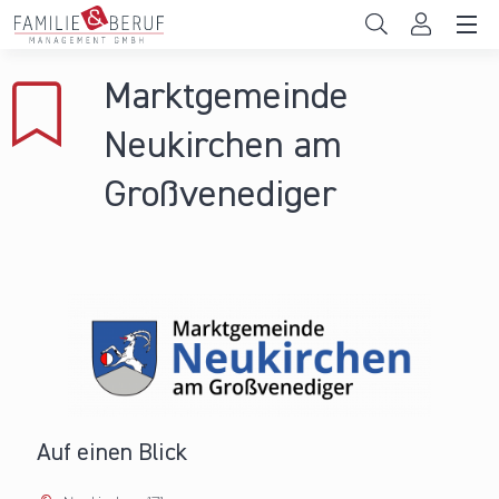
Direkt zum Inhalt
Unternehmen
Marktgemeinde
Gemeinden
Neukirchen am
Hochschulen
Großvenediger
Persönliche Vereinbarkeit
Das sind wir
News & Events
Auf einen Blick