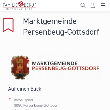
Direkt zum Inhalt
Unternehmen
Marktgemeinde
Gemeinden
Persenbeug-Gottsdorf
Hochschulen
Persönliche Vereinbarkeit
Das sind wir
News & Events
Auf einen Blick
Rathausplatz 1
3680
Persenbeug-Gottsdorf