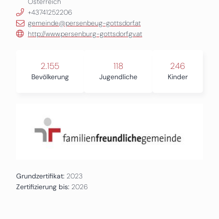
Österreich
+43741252206
gemeinde@persenbeug-gottsdorf.at
http://www.persenburg-gottsdorf.gv.at
2.155
118
246
Bevölkerung
Jugendliche
Kinder
Grundzertifikat:
2023
Zertifizierung bis:
2026