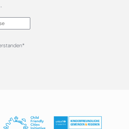
.
erstanden*