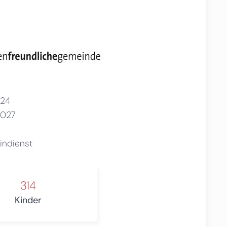
24
2027
eindienst
314
Kinder