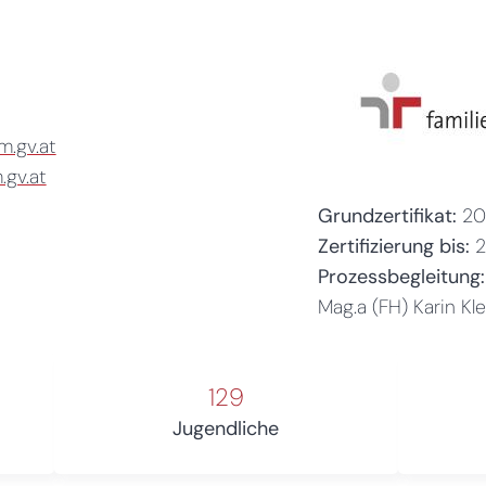
.gv.at
.gv.at
Grundzertifikat:
20
Zertifizierung bis:
Prozessbegleitung:
Mag.a (FH) Karin Kl
129
Jugendliche