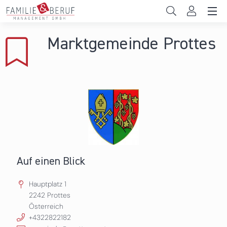
Direkt zum Inhalt
Unternehmen
Marktgemeinde Prottes
Gemeinden
Hochschulen
Persönliche Vereinbarkeit
Das sind wir
News & Events
Auf einen Blick
Hauptplatz 1
2242
Prottes
Österreich
+4322822182