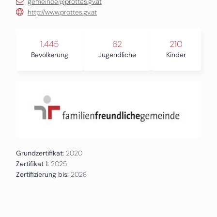
gemeinde@prottes.gv.at
http://www.prottes.gv.at
1.445
62
210
Bevölkerung
Jugendliche
Kinder
Grundzertifikat:
2020
Zertifikat 1:
2025
Zertifizierung bis:
2028