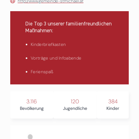
http://www.gemeinde-stmichael.at
Die Top 3 unserer familienfreundlichen
Maßnahmen:
Kinderbriefkasten
Vorträge und Infoabende
Ferienspaß
3.116
120
384
Bevölkerung
Jugendliche
Kinder