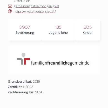
Österreich
gemeinde@stveitpongau.gv.at
https://www.stveitpongau.at/
3.907
185
605
Bevölkerung
Jugendliche
Kinder
Grundzertifikat:
2019
Zertifikat 1:
2023
Zertifizierung bis:
2026