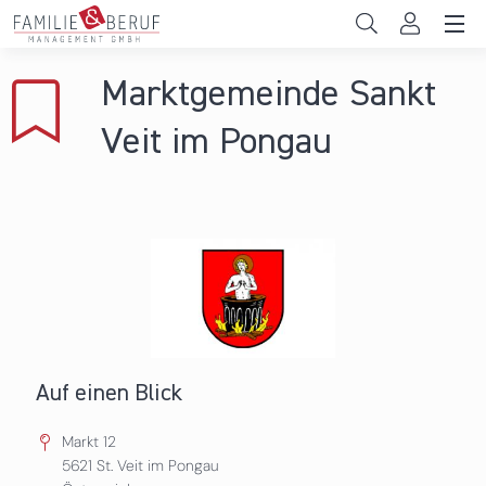
Direkt zum Inhalt
Unternehmen
Marktgemeinde Sankt
Gemeinden
Veit im Pongau
Hochschulen
Persönliche Vereinbarkeit
Das sind wir
News & Events
Auf einen Blick
Markt 12
5621
St. Veit im Pongau