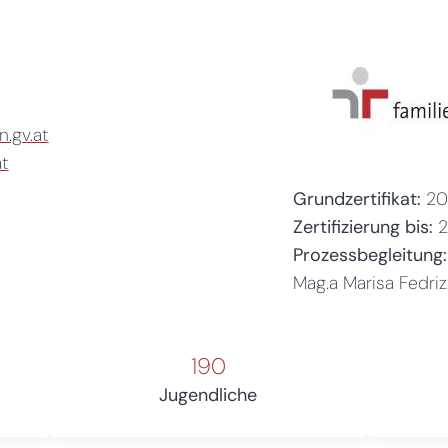
.gv.at
at
Grundzertifikat:
20
Zertifizierung bis:
Prozessbegleitung:
Mag.a Marisa Fedriz
190
Jugendliche