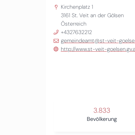
Kirchenplatz 1
3161
St. Veit an der Gölsen
Österreich
+4327632212
gemeindeamt@st-veit-goelsen
http://www.st-veit-goelsen.gv.
3.833
Bevölkerung