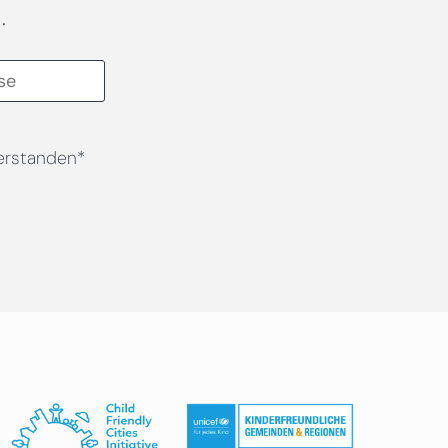
.
erstanden*