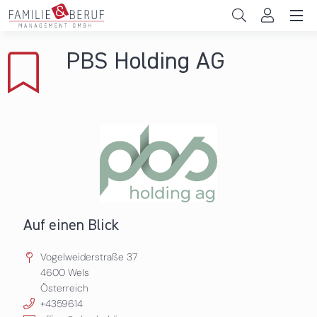
Direkt zum Inhalt
Unternehmen
PBS Holding AG
Gemeinden
Hochschulen
Persönliche Vereinbarkeit
Das sind wir
News & Events
Auf einen Blick
Vogelweiderstraße 37
4600
Wels
Österreich
+4359614