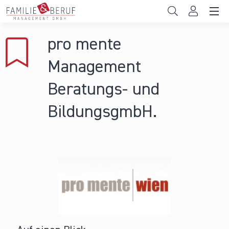
Direkt zum Inhalt
Unternehmen
pro mente
Gemeinden
Management
Hochschulen
Beratungs- und
Persönliche Vereinbarkeit
BildungsgmbH.
Das sind wir
News & Events