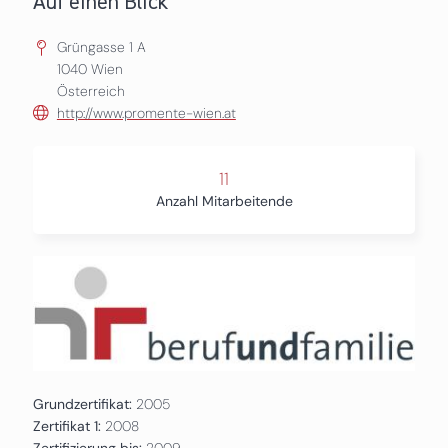
Auf einen Blick
Grüngasse 1 A
1040
Wien
Österreich
http://www.promente-wien.at
11
Anzahl Mitarbeitende
Grundzertifikat:
2005
Zertifikat 1:
2008
Zertifizierung bis:
2009