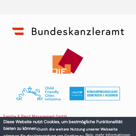
Familie & Beruf Management GmbH
Diese Website nutzt Cookies, um bestmögliche Funktionalität
bieten zu können.
Durch die weitere Nutzung unserer Webseite
Untere Donaustraße 13-15/3 1020 Wien, Austria
Nein, mehr Informationen