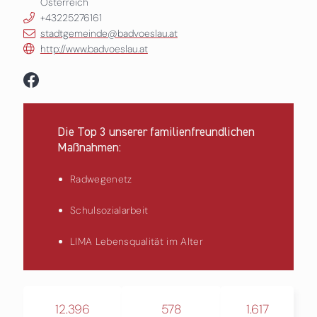
Österreich
+43225276161
stadtgemeinde@badvoeslau.at
http://www.badvoeslau.at
Die Top 3 unserer familienfreundlichen
Maßnahmen:
Radwegenetz
Schulsozialarbeit
LIMA Lebensqualität im Alter
12.396
578
1.617