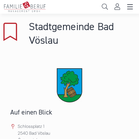
Direkt zum Inhalt
Unternehmen
Stadtgemeinde Bad
Gemeinden
Vöslau
Hochschulen
Persönliche Vereinbarkeit
Das sind wir
News & Events
Auf einen Blick
Schlossplatz 1
2540
Bad Vöslau