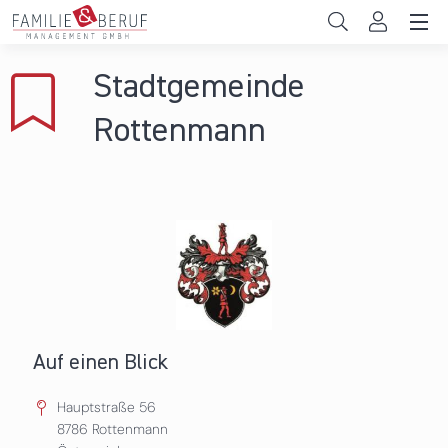
Direkt zum Inhalt
Unternehmen
Stadtgemeinde
Gemeinden
Rottenmann
Hochschulen
Persönliche Vereinbarkeit
Das sind wir
News & Events
Auf einen Blick
Hauptstraße 56
8786
Rottenmann