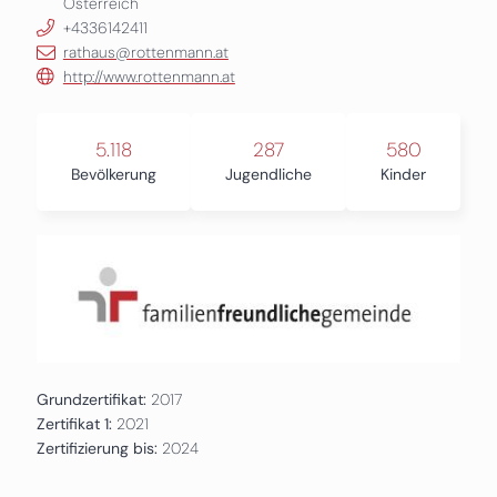
Österreich
+4336142411
rathaus@rottenmann.at
http://www.rottenmann.at
5.118
287
580
Bevölkerung
Jugendliche
Kinder
Grundzertifikat:
2017
Zertifikat 1:
2021
Zertifizierung bis:
2024