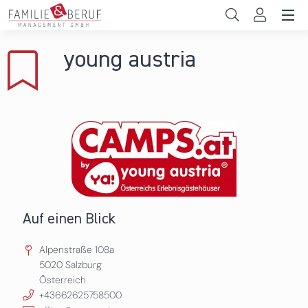
Direkt zum Inhalt
Unternehmen
young austria
Sie sind hier
Gemeinden
Hochschulen
Persönliche Vereinbarkeit
Das sind wir
News & Events
Auf einen Blick
Alpenstraße 108a
5020
Salzburg
Österreich
+43662625758500