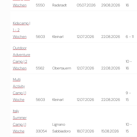
Wochen
5550
Radstadt
05.07.2026
29.08.2026
16
Kidscamp |
1 - 2
Wochen
5603
Kleinarl
12.07.2026
22.08.2026
6 - 11
Outdoor
Adventure
Camp | 2
10 -
Wochen
5562
Obertauern
12.07.2026
22.08.2026
16
Multi
Activity
Camp | 1
9 -
Woche
5603
Kleinarl
12.07.2026
22.08.2026
15
Italy
Summer
Camp | 1
Lignano
10 -
Woche
33054
Sabbiadoro
18.07.2026
15.08.2026
15