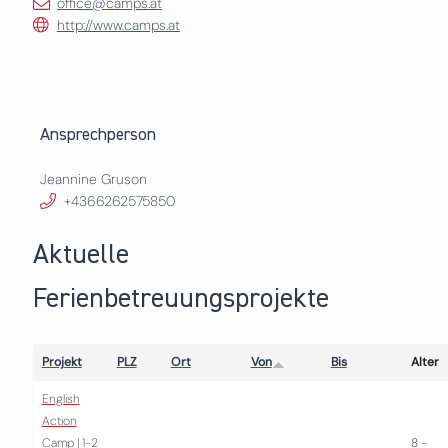
office@camps.at
http://www.camps.at
Ansprechperson
Jeannine Gruson
+4366262575850
Aktuelle
Ferienbetreuungsprojekte
Projekt
PLZ
Ort
Von
Bis
Alter
English
Action
Camp | 1-2
8 -