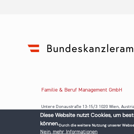
Familie & Beruf Management GmbH
Untere Donaustraße 13-15/3 1020 Wien, Austri
Diese Website nutzt Cookies, um best
+43 1 218 50 70
können.
office@familieundberuf.at
Durch die weitere Nutzung unserer Webse
© 2026 Familie und Beruf All rights reserved.
Nein, mehr Informationen