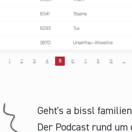
6541
Tösens
6293
Tux
3970
Unserfrau-Altweitra
1
2
3
4
5
6
7
8
9
…
Geht's a bissl familie
Der Podcast rund um 