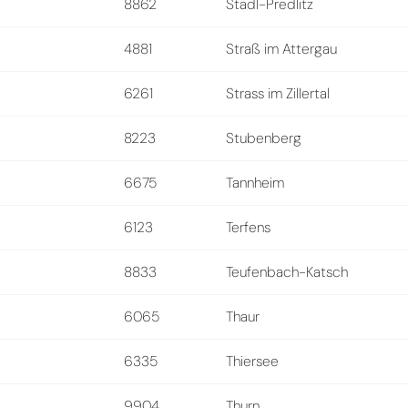
8862
Stadl-Predlitz
4881
Straß im Attergau
6261
Strass im Zillertal
8223
Stubenberg
6675
Tannheim
6123
Terfens
8833
Teufenbach-Katsch
6065
Thaur
6335
Thiersee
9904
Thurn