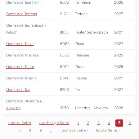
Gemeinde Tannheim
6675
Tannheim
2026
Gemeinde Terfens
6123
Terfens
2027
Gemeinde Teufenbach-
Katsch
8833
Teufenbach-Katsch
2027
Gemeinde Thaur
6065
Thaur
2027
Gemeinde Thiersee
6335
Thiersee
2029
Gemeinde Thurn
9904
Thurn
2028
Gemeinde Tösens
6541
Tösens
2027
Gemeinde Tux
6293
Tux
2027
Gemeinde Unserfrau-
Altweitra
3970
Unserfrau-Altweitra
2026
« erste Seite
‹ vorherige Seite
1
2
3
4
5
6
7
8
9
…
nächste Seite ›
letzte Seite »
Seiten