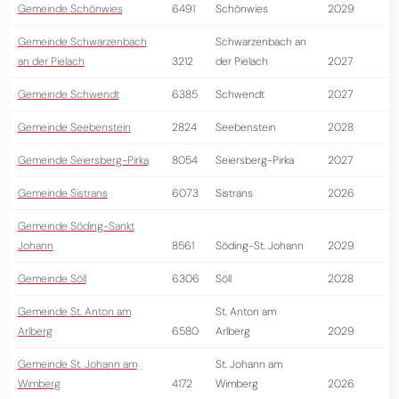
Gemeinde Schönwies
6491
Schönwies
2029
Gemeinde Schwarzenbach
Schwarzenbach an
an der Pielach
3212
der Pielach
2027
Gemeinde Schwendt
6385
Schwendt
2027
Gemeinde Seebenstein
2824
Seebenstein
2028
Gemeinde Seiersberg-Pirka
8054
Seiersberg-Pirka
2027
Gemeinde Sistrans
6073
Sistrans
2026
Gemeinde Söding-Sankt
Johann
8561
Söding-St. Johann
2029
Gemeinde Söll
6306
Söll
2028
Gemeinde St. Anton am
St. Anton am
Arlberg
6580
Arlberg
2029
Gemeinde St. Johann am
St. Johann am
Wimberg
4172
Wimberg
2026