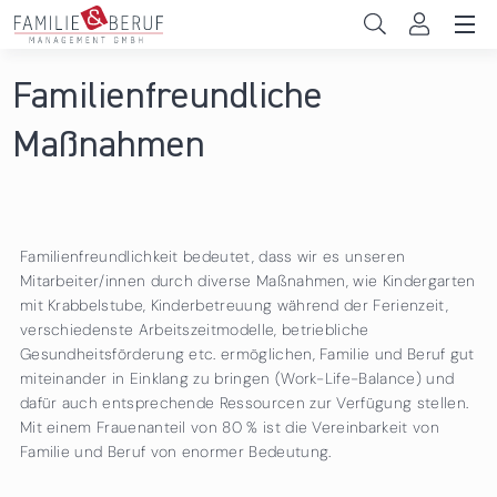
Direkt zum Inhalt
Unternehmen
Familienfreundliche
Sie sind hier
Gemeinden
Maßnahmen
Hochschulen
Persönliche Vereinbarkeit
Familienfreundlichkeit bedeutet, dass wir es unseren
Das sind wir
Mitarbeiter/innen durch diverse Maßnahmen, wie Kindergarten
mit Krabbelstube, Kinderbetreuung während der Ferienzeit,
verschiedenste Arbeitszeitmodelle, betriebliche
News & Events
Gesundheitsförderung etc. ermöglichen, Familie und Beruf gut
miteinander in Einklang zu bringen (Work-Life-Balance) und
dafür auch entsprechende Ressourcen zur Verfügung stellen.
Mit einem Frauenanteil von 80 % ist die Vereinbarkeit von
Familie und Beruf von enormer Bedeutung.