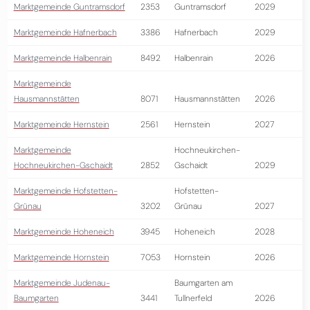
Marktgemeinde Guntramsdorf
2353
Guntramsdorf
2029
Marktgemeinde Hafnerbach
3386
Hafnerbach
2029
Marktgemeinde Halbenrain
8492
Halbenrain
2026
Marktgemeinde
Hausmannstätten
8071
Hausmannstätten
2026
Marktgemeinde Hernstein
2561
Hernstein
2027
Marktgemeinde
Hochneukirchen-
Hochneukirchen-Gschaidt
2852
Gschaidt
2029
Marktgemeinde Hofstetten-
Hofstetten-
Grünau
3202
Grünau
2027
Marktgemeinde Hoheneich
3945
Hoheneich
2028
Marktgemeinde Hornstein
7053
Hornstein
2026
Marktgemeinde Judenau-
Baumgarten am
Baumgarten
3441
Tullnerfeld
2026