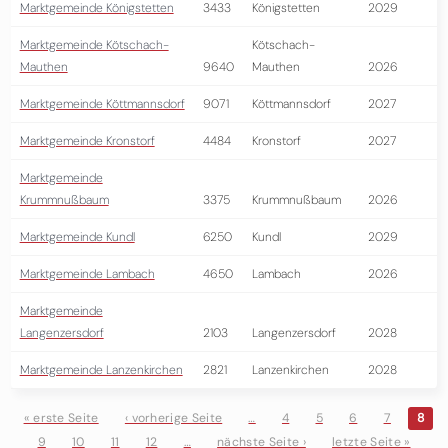
Marktgemeinde Königstetten
3433
Königstetten
2029
Marktgemeinde Kötschach-
Kötschach-
Mauthen
9640
Mauthen
2026
Marktgemeinde Köttmannsdorf
9071
Köttmannsdorf
2027
Marktgemeinde Kronstorf
4484
Kronstorf
2027
Marktgemeinde
Krummnußbaum
3375
Krummnußbaum
2026
Marktgemeinde Kundl
6250
Kundl
2029
Marktgemeinde Lambach
4650
Lambach
2026
Marktgemeinde
Langenzersdorf
2103
Langenzersdorf
2028
Marktgemeinde Lanzenkirchen
2821
Lanzenkirchen
2028
« erste Seite
‹ vorherige Seite
…
4
5
6
7
8
9
10
11
12
…
nächste Seite ›
letzte Seite »